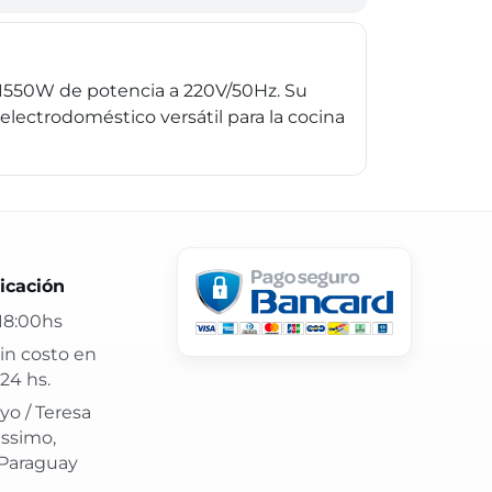
 y 1550W de potencia a 220V/50Hz. Su
electrodoméstico versátil para la cocina
 24 hs y atención confiable.
icación
18:00hs
in costo en
24 hs.
yo / Teresa
issimo,
 Paraguay