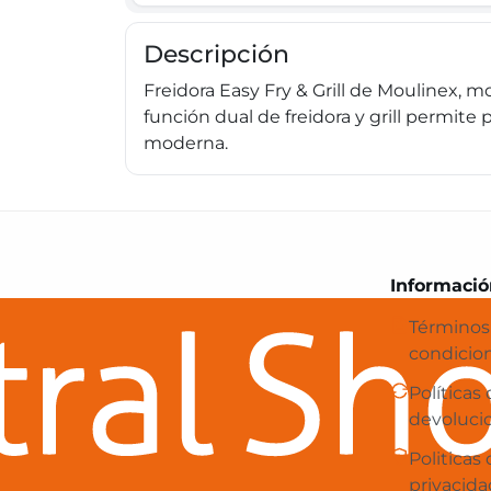
Descripción
Freidora Easy Fry & Grill de Moulinex, 
función dual de freidora y grill permite
moderna.
Central Shop es tu e-commerce en 
Informació
Términos
condicio
Políticas
devoluci
Politicas
privacida