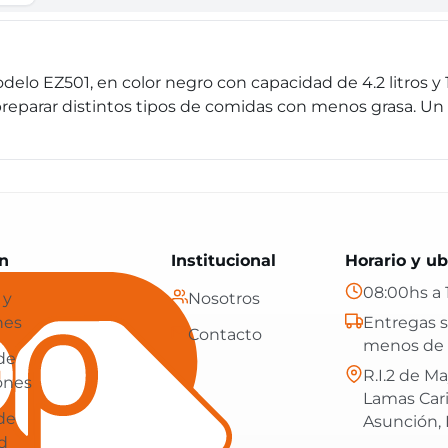
modelo EZ501, en color negro con capacidad de 4.2 litros
 preparar distintos tipos de comidas con menos grasa. Un 
Paraguay: tecnología, hogar y más, con envíos gratis en
n
Institucional
Horario y ub
08:00hs a 
 y
Nosotros
nes
Entregas s
Contacto
menos de 
 de
R.I.2 de Ma
ones
Lamas Car
 de
Asunción,
d