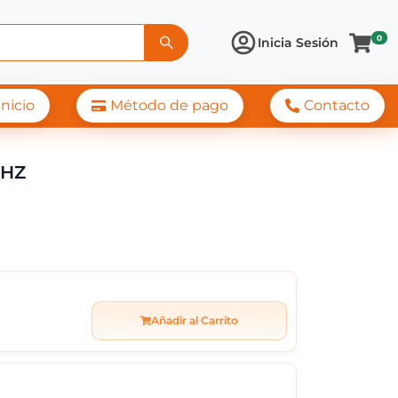
0
Inicia Sesión
Inicio
Método de pago
Contacto
L EZ501 MOULINEX NEG
0HZ
Añadir al Carrito