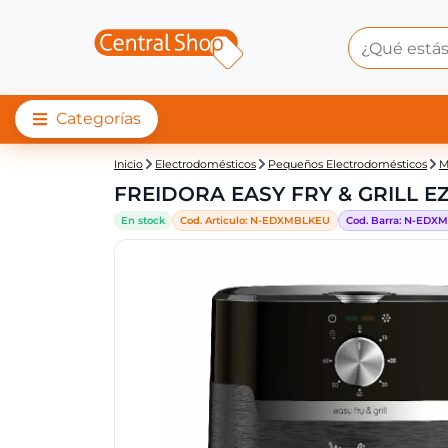
Categorías
Central Shop: FREID
Inicio
Electrodomésticos
Pequeños Electrodomésticos
M
FREIDORA EASY FRY & GRILL E
En stock
Cod. Articulo:
N-
EDXMBLKEU
Cod. Barra:
N-
EDXM