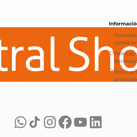
Central Shop es tu e-commerce en 
Informació
Términos
condicio
Políticas
devoluci
Politicas
privacida