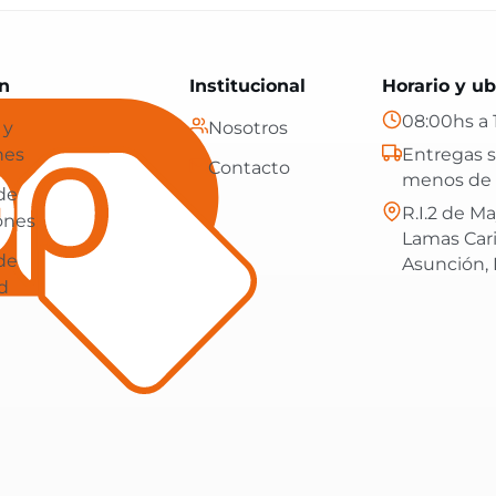
Paraguay: tecnología, hogar y más, con envíos gratis en
n
Institucional
Horario y ub
08:00hs a 
 y
Nosotros
nes
Entregas s
Contacto
menos de 
 de
R.I.2 de Ma
ones
Lamas Car
 de
Asunción,
d