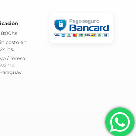
 24 hs y atención confiable.
icación
18:00hs
in costo en
24 hs.
yo / Teresa
issimo,
 Paraguay