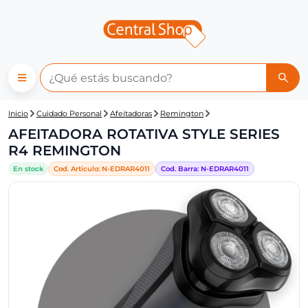
Central Shop: AFEITADORA R
Inicio
Cuidado Personal
Afeitadoras
Remington
AFEITADORA ROTATIVA STYLE SERIES
R4 REMINGTON
En stock
Cod. Articulo:
N-
EDRAR4011
Cod. Barra:
N-
EDRAR4011