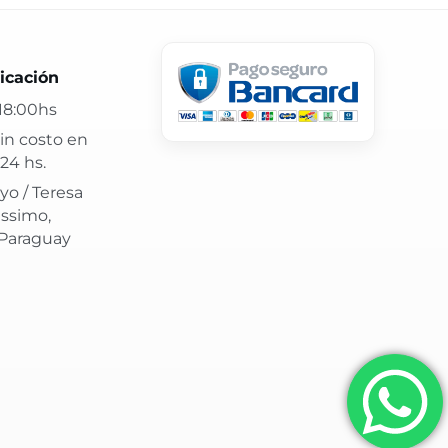
 24 hs y atención confiable.
icación
18:00hs
in costo en
24 hs.
yo / Teresa
issimo,
 Paraguay