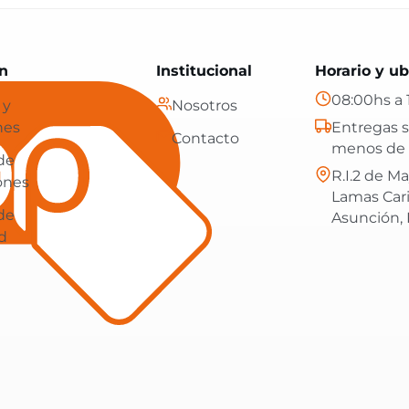
Paraguay: tecnología, hogar y más, con envíos gratis en
n
Institucional
Horario y ub
08:00hs a 
 y
Nosotros
nes
Entregas s
Contacto
menos de 
 de
R.I.2 de Ma
ones
Lamas Car
 de
Asunción,
d