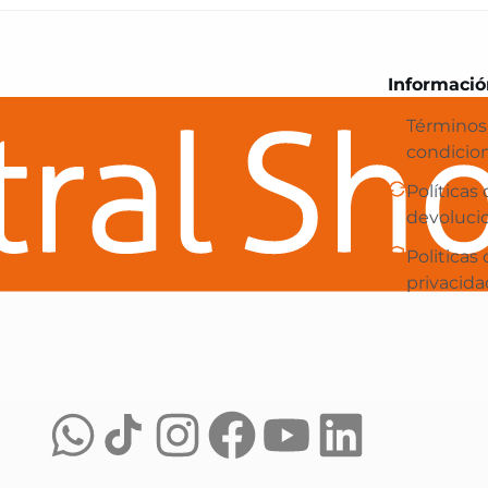
Central Shop es tu e-commerce en 
Informació
Términos
condicio
Políticas
devoluci
Politicas
privacida