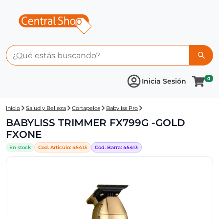
0
Inicia Sesión
Central Shop: BABYLISS TRI
Inicio
Salud y Belleza
Cortapelos
Babyliss Pro
BABYLISS TRIMMER FX799G -GOLD
FXONE
En stock
Cod. Articulo:
45413
Cod. Barra:
45413