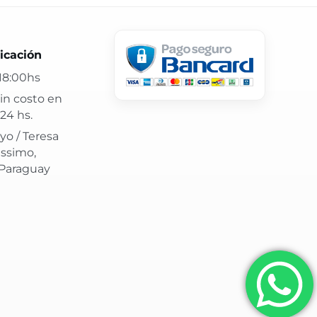
 24 hs y atención confiable.
icación
18:00hs
in costo en
24 hs.
yo / Teresa
issimo,
 Paraguay