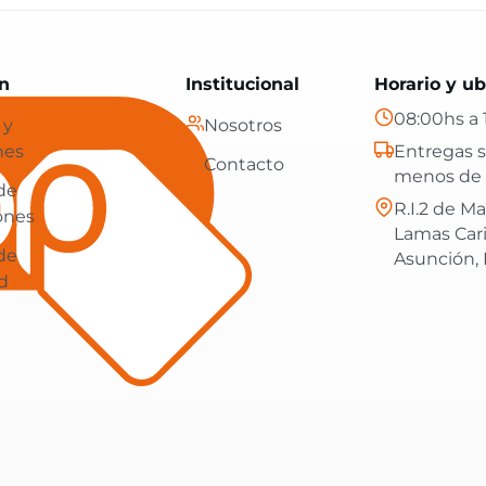
Paraguay: tecnología, hogar y más, con envíos gratis en
n
Institucional
Horario y ub
08:00hs a 
 y
Nosotros
nes
Entregas s
Contacto
menos de 
 de
R.I.2 de Ma
ones
Lamas Car
 de
Asunción,
d