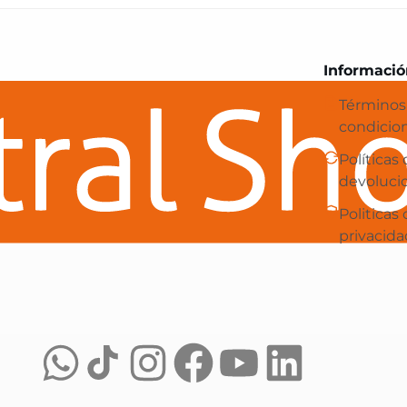
Central Shop es tu e-commerce en 
Informació
Términos
condicio
Políticas
devoluci
Politicas
privacida