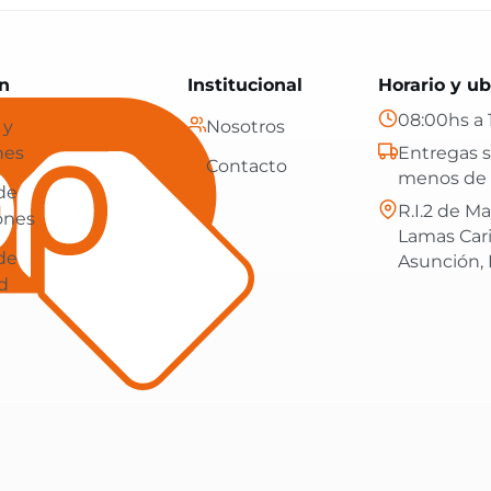
Paraguay: tecnología, hogar y más, con envíos gratis en
n
Institucional
Horario y ub
08:00hs a 
 y
Nosotros
nes
Entregas s
Contacto
menos de 
 de
R.I.2 de Ma
ones
Lamas Car
 de
Asunción,
d