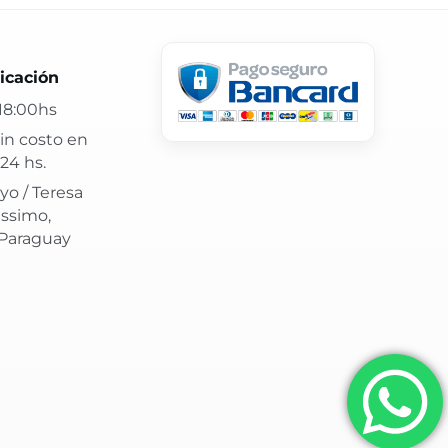
 24 hs y atención confiable.
icación
18:00hs
in costo en
24 hs.
yo / Teresa
issimo,
 Paraguay