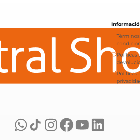
Central Shop es tu e-commerce en 
Informació
Términos
condicio
Políticas
devoluci
Politicas
privacida