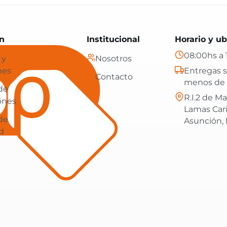
Paraguay: tecnología, hogar y más, con envíos gratis en
n
Institucional
Horario y ub
08:00hs a 
 y
Nosotros
nes
Entregas s
Contacto
menos de 
 de
R.I.2 de Ma
ones
Lamas Car
 de
Asunción,
d