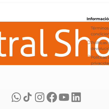
Central Shop es tu e-commerce en 
Informació
Términos
condicio
Políticas
devoluci
Politicas
privacida