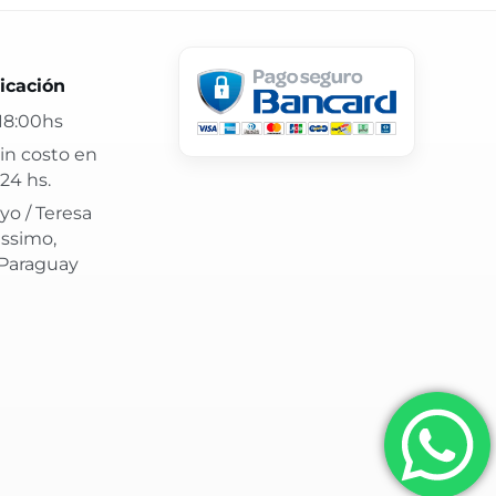
 24 hs y atención confiable.
icación
18:00hs
in costo en
24 hs.
yo / Teresa
issimo,
 Paraguay