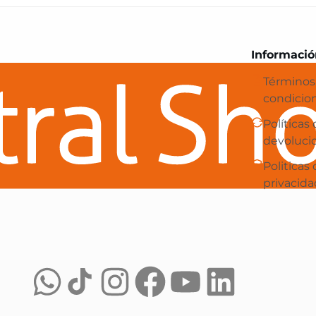
Central Shop es tu e-commerce en 
Informació
Términos
condicio
Políticas
devoluci
Politicas
privacida