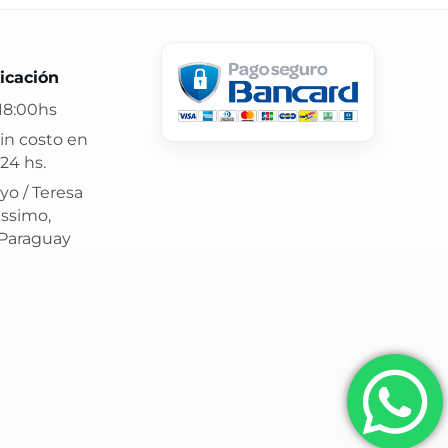
 24 hs y atención confiable.
icación
18:00hs
in costo en
24 hs.
yo / Teresa
issimo,
 Paraguay