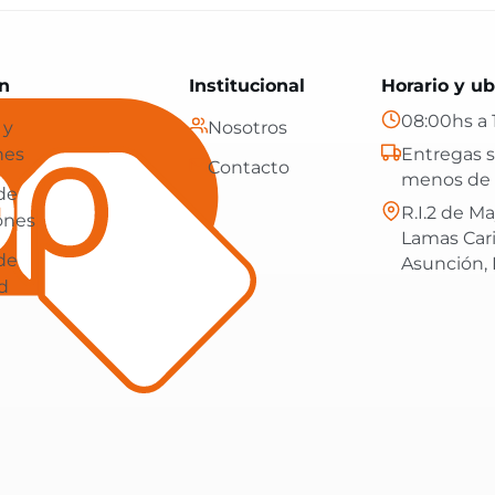
Paraguay: tecnología, hogar y más, con envíos gratis en
n
Institucional
Horario y ub
08:00hs a 
 y
Nosotros
nes
Entregas s
Contacto
menos de 
 de
R.I.2 de Ma
ones
Lamas Car
 de
Asunción,
d