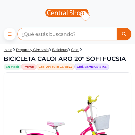
Central Shop: BICICLETA CALO
Inicio
Deporte y Gimnasia
Bicicletas
Caloi
BICICLETA CALOI ARO 20" SOFI FUCSIA
En stock
Promo
Cod. Articulo:
CS-
8143
Cod. Barra:
CS-
8143