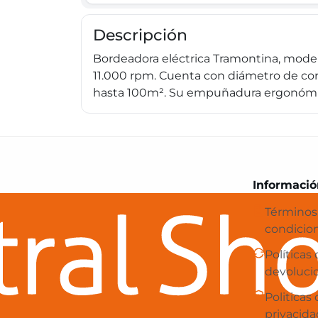
Descripción
Bordeadora eléctrica Tramontina, mode
11.000 rpm. Cuenta con diámetro de cor
hasta 100m². Su empuñadura ergonómica 
Central Shop es tu e-commerce en 
Informació
Términos
condicio
Políticas
devoluci
Politicas
privacida