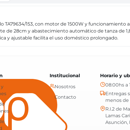
lo TA79634/153, con motor de 1500W y funcionamiento 
te de 28cm y abastecimiento automático de tanza de 1,8
y ajustable facilita el uso doméstico prolongado.
Paraguay: tecnología, hogar y más, con envíos gratis en
n
Institucional
Horario y ub
08:00hs a 
 y
Nosotros
nes
Entregas s
Contacto
menos de 
 de
R.I.2 de Ma
ones
Lamas Car
 de
Asunción,
d