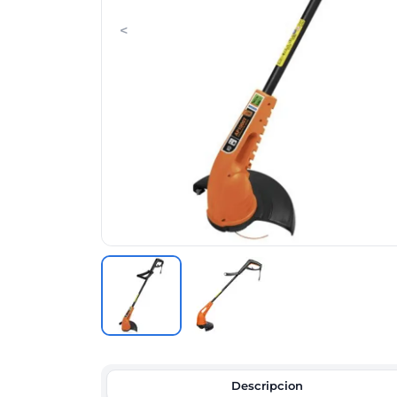
<
Descripcion