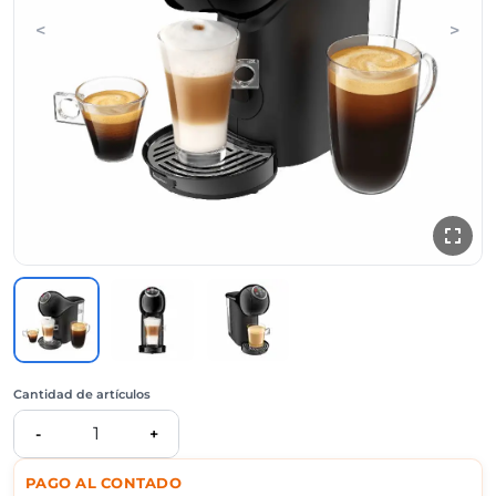
<
>
Cantidad de artículos
1
-
+
PAGO AL CONTADO