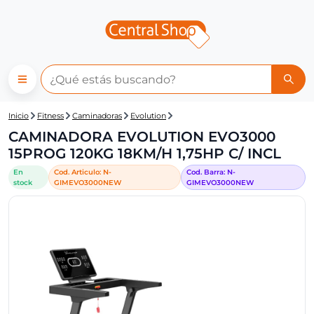
Central Shop: CAMINADORA E
Inicio
Fitness
Caminadoras
Evolution
CAMINADORA EVOLUTION EVO3000
15PROG 120KG 18KM/H 1,75HP C/ INCL
En
Cod. Articulo:
N-
Cod. Barra:
N-
stock
GIMEVO3000NEW
GIMEVO3000NEW