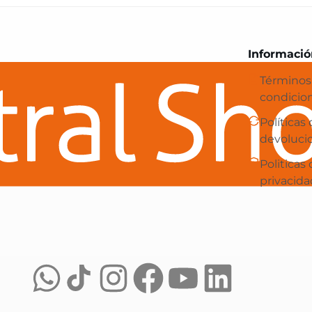
Central Shop es tu e-commerce en 
Informació
Términos
condicio
Políticas
devoluci
Politicas
privacida