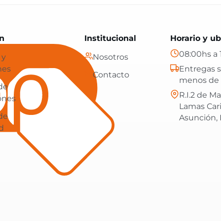
Paraguay: tecnología, hogar y más, con envíos gratis en
n
Institucional
Horario y ub
08:00hs a 
 y
Nosotros
nes
Entregas s
Contacto
menos de 
 de
R.I.2 de Ma
ones
Lamas Car
 de
Asunción,
d