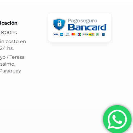
 24 hs y atención confiable.
icación
18:00hs
in costo en
24 hs.
yo / Teresa
issimo,
 Paraguay