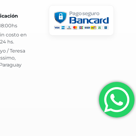
 24 hs y atención confiable.
icación
18:00hs
in costo en
24 hs.
yo / Teresa
issimo,
 Paraguay