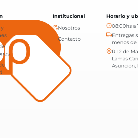
Paraguay: tecnología, hogar y más, con envíos gratis en
n
Institucional
Horario y ub
08:00hs a 
 y
Nosotros
nes
Entregas s
Contacto
menos de 
 de
R.I.2 de Ma
ones
Lamas Car
 de
Asunción,
d