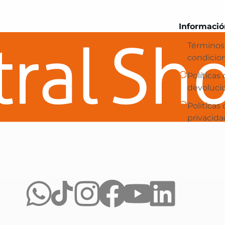
Central Shop es tu e-commerce en 
Informació
Términos
condicio
Políticas
devoluci
Politicas
privacida