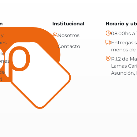
Paraguay: tecnología, hogar y más, con envíos gratis en
n
Institucional
Horario y ub
08:00hs a 
 y
Nosotros
nes
Entregas s
Contacto
menos de 
 de
R.I.2 de Ma
ones
Lamas Car
 de
Asunción,
d