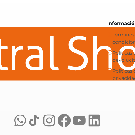
Central Shop es tu e-commerce en 
Informació
Términos
condicio
Políticas
devoluci
Politicas
privacida