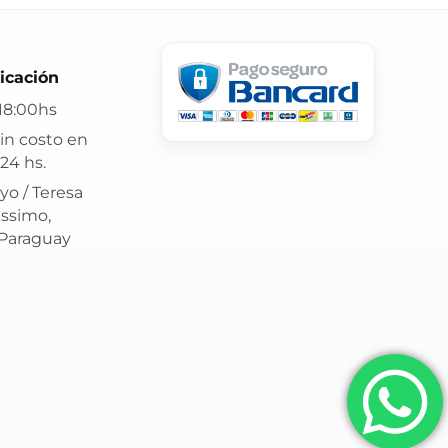
 24 hs y atención confiable.
icación
18:00hs
in costo en
24 hs.
yo / Teresa
issimo,
 Paraguay