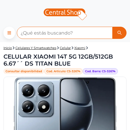
Central Shop: CELULAR XIAOM
Inicio
Celulares Y Smartwatches
Celular
Xiaomi
CELULAR XIAOMI 14T 5G 12GB/512GB
6.67´´ DS TITAN BLUE
Consultar disponibilidad
Cod. Articulo:
CS-
32674
Cod. Barra:
CS-
32674