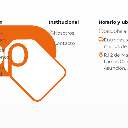
Paraguay: tecnología, hogar y más, con envíos gratis en
n
Institucional
Horario y ub
08:00hs a 
 y
Nosotros
nes
Entregas s
Contacto
menos de 
 de
R.I.2 de Ma
ones
Lamas Car
 de
Asunción,
d