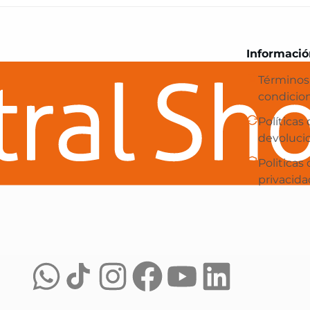
Central Shop es tu e-commerce en 
Informació
Términos
condicio
Políticas
devoluci
Politicas
privacida