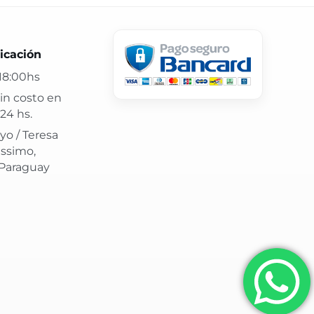
 24 hs y atención confiable.
icación
18:00hs
in costo en
24 hs.
yo / Teresa
issimo,
 Paraguay