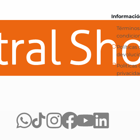
Central Shop es tu e-commerce en 
Informació
Términos
condicio
Políticas
devoluci
Politicas
privacida