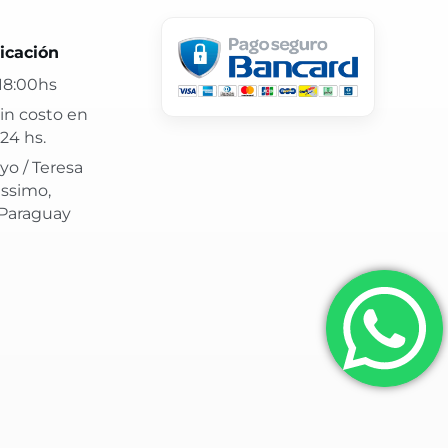
 24 hs y atención confiable.
icación
18:00hs
in costo en
24 hs.
yo / Teresa
issimo,
 Paraguay