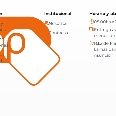
Paraguay: tecnología, hogar y más, con envíos gratis en
n
Institucional
Horario y ub
08:00hs a 
 y
Nosotros
nes
Entregas s
Contacto
menos de 
 de
R.I.2 de Ma
ones
Lamas Car
 de
Asunción,
d