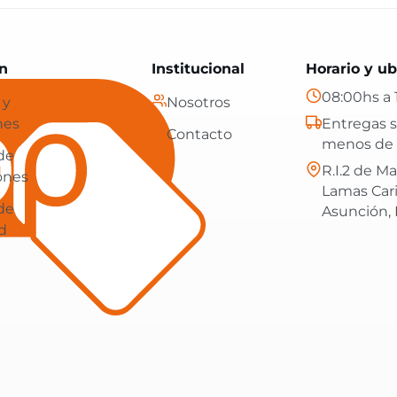
Paraguay: tecnología, hogar y más, con envíos gratis en
n
Institucional
Horario y ub
08:00hs a 
 y
Nosotros
nes
Entregas s
Contacto
menos de 
 de
R.I.2 de Ma
ones
Lamas Car
 de
Asunción,
d