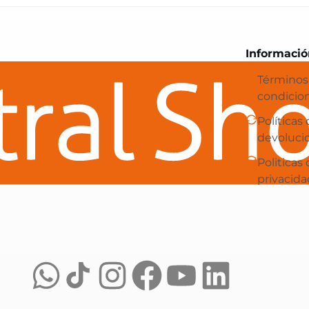
Central Shop es tu e-commerce en 
Informació
Términos
condicio
Políticas
devoluci
Politicas
privacida