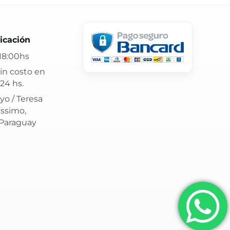
 24 hs y atención confiable.
icación
18:00hs
in costo en
24 hs.
yo / Teresa
issimo,
 Paraguay