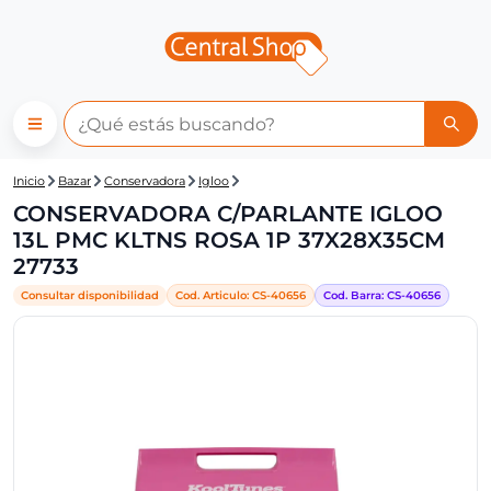
Central Shop: CONSERVADOR
Inicio
Bazar
Conservadora
Igloo
CONSERVADORA C/PARLANTE IGLOO
13L PMC KLTNS ROSA 1P 37X28X35CM
27733
Consultar disponibilidad
Cod. Articulo:
CS-
40656
Cod. Barra:
CS-
40656