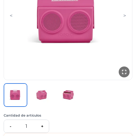
<
>
Cantidad de artículos
1
-
+