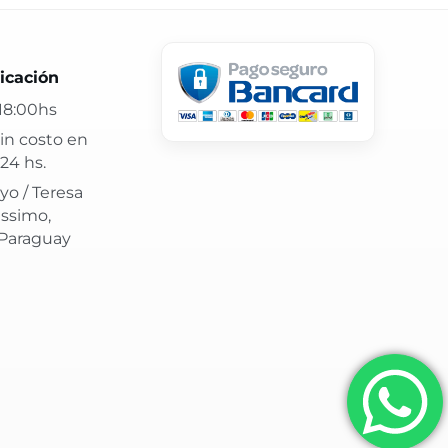
 24 hs y atención confiable.
icación
18:00hs
in costo en
24 hs.
yo / Teresa
issimo,
 Paraguay