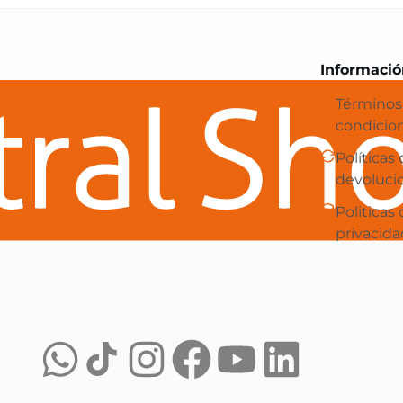
Central Shop es tu e-commerce en 
Informació
Términos
condicio
Políticas
devoluci
Politicas
privacida