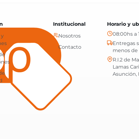
Paraguay: tecnología, hogar y más, con envíos gratis en
n
Institucional
Horario y ub
08:00hs a 
 y
Nosotros
nes
Entregas s
Contacto
menos de 
 de
R.I.2 de Ma
ones
Lamas Car
 de
Asunción,
d