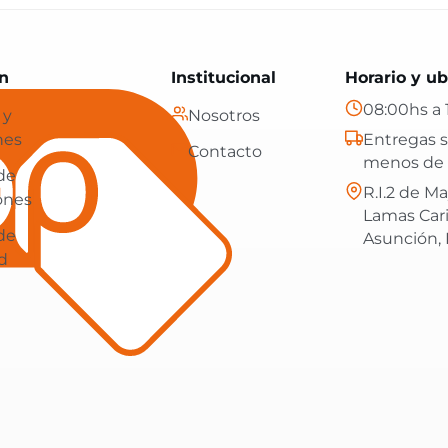
Paraguay: tecnología, hogar y más, con envíos gratis en
n
Institucional
Horario y ub
08:00hs a 
 y
Nosotros
nes
Entregas s
Contacto
menos de 
 de
R.I.2 de Ma
ones
Lamas Car
 de
Asunción,
d