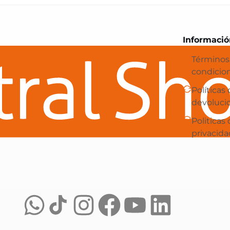
Central Shop es tu e-commerce en 
Informació
Términos
condicio
Políticas
devoluci
Politicas
privacida