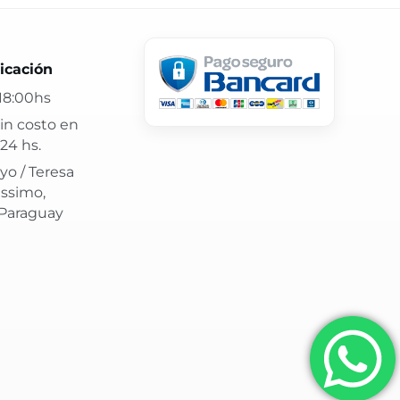
 24 hs y atención confiable.
icación
18:00hs
in costo en
24 hs.
yo / Teresa
issimo,
 Paraguay