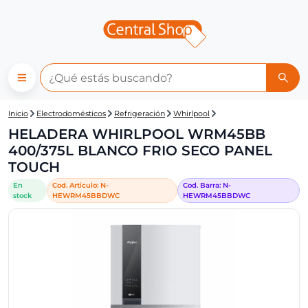
Central Shop: HELADERA W
Inicio
Electrodomésticos
Refrigeración
Whirlpool
HELADERA WHIRLPOOL WRM45BB
400/375L BLANCO FRIO SECO PANEL
TOUCH
En
Cod. Articulo:
N-
Cod. Barra:
N-
stock
HEWRM45BBDWC
HEWRM45BBDWC