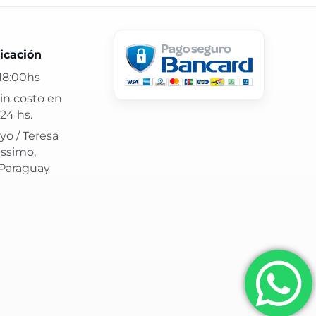
 24 hs y atención confiable.
icación
18:00hs
in costo en
24 hs.
yo / Teresa
issimo,
 Paraguay