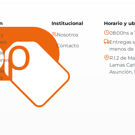
Paraguay: tecnología, hogar y más, con envíos gratis en
n
Institucional
Horario y ub
08:00hs a 
 y
Nosotros
nes
Entregas s
Contacto
menos de 
 de
R.I.2 de Ma
ones
Lamas Car
 de
Asunción,
d