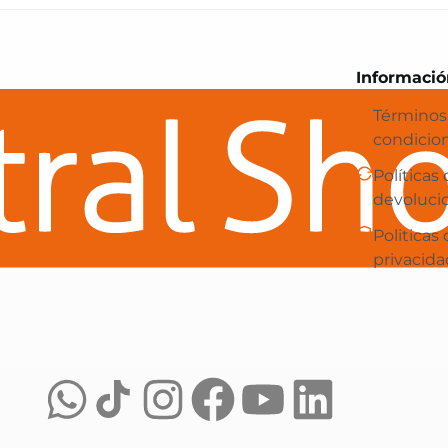
Central Shop es tu e-commerce en 
Informació
Términos
condicio
Políticas
devoluci
Politicas
privacida