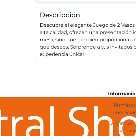
Descripción
Descubre el elegante Juego de 2 Vasos L
alta calidad, ofrecen una presentación i
mesa, sino que también proporciona un 
que desees. Sorprende a tus invitados o
experiencia única!
Central Shop es tu e-commerce en 
Informació
Términos
condicio
Políticas
devoluci