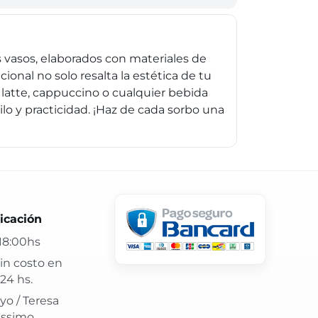
 vasos, elaborados con materiales de
ional no solo resalta la estética de tu
 latte, cappuccino o cualquier bebida
lo y practicidad. ¡Haz de cada sorbo una
 24 hs y atención confiable.
icación
18:00hs
in costo en
24 hs.
yo / Teresa
issimo,