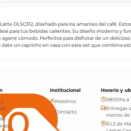
atte DLSC312, diseñado para los amantes del café. Estos
deal para tus bebidas calientes. Su diseño moderno y func
agarre cómodo. Perfectos para disfrutar de un delicioso
 date un capricho en casa con este set que combina esti
Paraguay: tecnología, hogar y más, con envíos gratis en
n
Institucional
Horario y ub
08:00hs a 
 y
Nosotros
nes
Entregas s
Contacto
menos de 
 de
R.I.2 de Ma
ones
Lamas Car