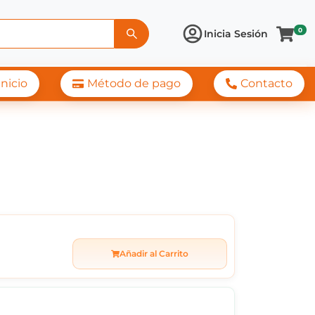
0
Inicia Sesión
Inicio
Método de pago
Contacto
12
Añadir al Carrito