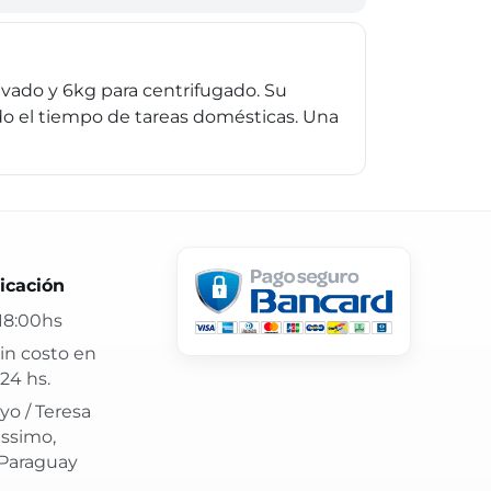
vado y 6kg para centrifugado. Su
o el tiempo de tareas domésticas. Una
 24 hs y atención confiable.
icación
18:00hs
in costo en
24 hs.
yo / Teresa
issimo,
 Paraguay