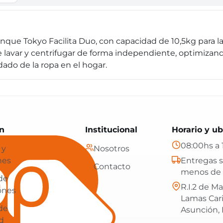
que Tokyo Facilita Duo, con capacidad de 10,5kg para la
lavar y centrifugar de forma independiente, optimizand
dado de la ropa en el hogar.
Paraguay: tecnología, hogar y más, con envíos gratis en
n
Institucional
Horario y ub
08:00hs a 
 y
Nosotros
nes
Entregas s
Contacto
menos de 
 de
R.I.2 de Ma
ones
Lamas Car
 de
Asunción,
d