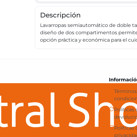
Descripción
Lavarropas semiautomático de doble tan
diseño de dos compartimentos permite 
opción práctica y económica para el cui
Central Shop es tu e-commerce en 
Informació
Términos
condicio
Políticas
devoluci
Politicas
privacida