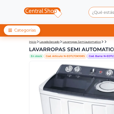
Categorías
Central Shop: LAVA
Inicio
Lavado/secado
Lavarropas Semiautomatico
LAVARROPAS SEMI AUTOMATICO
En stock
Cod. Articulo:
N-
EDTLTOK108S
Cod. Barra:
N-
EDTL