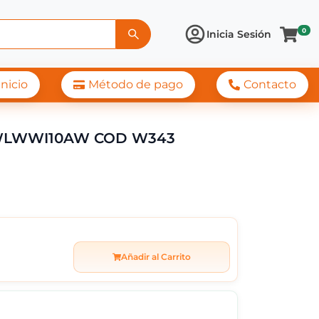
0
Inicia Sesión
Inicio
Método de pago
Contacto
10.1KG CARGA SUP 
DWLWWI10AW COD W343
Añadir al Carrito