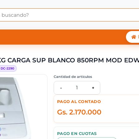
ARROPAS WHIRLPOOL 
1KG CARGA SUP BLANCO 850RPM MOD E
:
DC-
2290
Cantidad de artículos
1
-
+
PAGO AL CONTADO
Gs.
2.170.000
PAGO EN CUOTAS