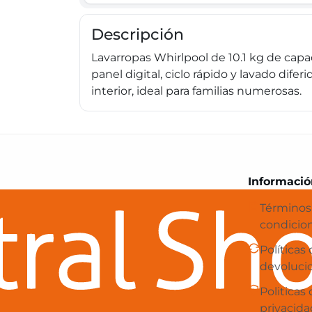
Descripción
Lavarropas Whirlpool de 10.1 kg de cap
panel digital, ciclo rápido y lavado dif
interior, ideal para familias numerosas.
Central Shop es tu e-commerce en 
Informació
Términos
condicio
Políticas
devoluci
Politicas
privacida