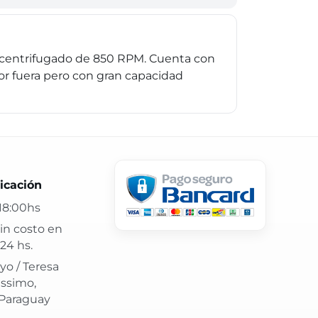
de centrifugado de 850 RPM. Cuenta con
 por fuera pero con gran capacidad
 24 hs y atención confiable.
icación
18:00hs
in costo en
24 hs.
yo / Teresa
issimo,
 Paraguay