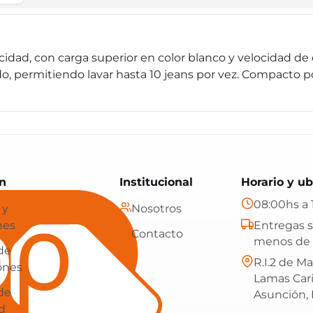
acidad, con carga superior en color blanco y velocidad 
erido, permitiendo lavar hasta 10 jeans por vez. Compacto
Paraguay: tecnología, hogar y más, con envíos gratis en
n
Institucional
Horario y ub
08:00hs a 
 y
Nosotros
nes
Entregas s
Contacto
menos de 
 de
R.I.2 de Ma
ones
Lamas Car
 de
Asunción,
d