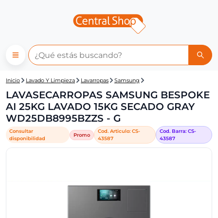
Central Shop: LAVASECARRO
Inicio
Lavado Y Limpieza
Lavarropas
Samsung
LAVASECARROPAS SAMSUNG BESPOKE
AI 25KG LAVADO 15KG SECADO GRAY
WD25DB8995BZZS - G
Consultar
Cod. Articulo:
CS-
Cod. Barra:
CS-
Promo
disponibilidad
43587
43587