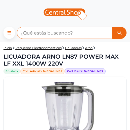
Central Shop: LICUADORA A
Inicio
Pequeños Electrodomesticos
Licuadoras
Arno
LICUADORA ARNO LN87 POWER MAX
LF XXL 1400W 220V
En stock
Cod. Articulo:
N-
EDALLN87
Cod. Barra:
N-
EDALLN87