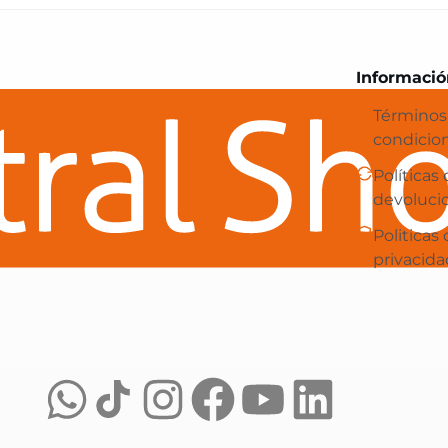
Central Shop es tu e-commerce en 
Informació
Términos
condicio
Políticas
devoluci
Politicas
privacida