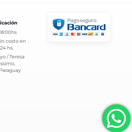
 24 hs y atención confiable.
icación
18:00hs
in costo en
24 hs.
yo / Teresa
issimo,
 Paraguay