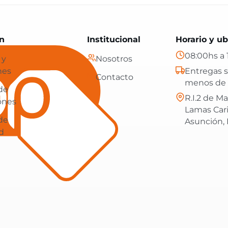
Paraguay: tecnología, hogar y más, con envíos gratis en
n
Institucional
Horario y ub
08:00hs a 
 y
Nosotros
nes
Entregas s
Contacto
menos de 
 de
R.I.2 de Ma
ones
Lamas Car
 de
Asunción,
d