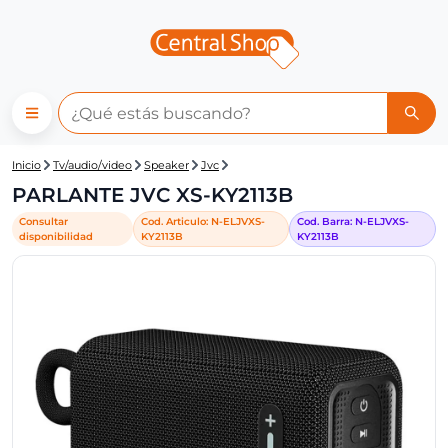
Central Shop: PARLANTE JVC 
Inicio
Tv/audio/video
Speaker
Jvc
PARLANTE JVC XS-KY2113B
Consultar
Cod. Articulo:
N-
ELJVXS-
Cod. Barra:
N-
ELJVXS-
disponibilidad
KY2113B
KY2113B