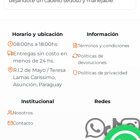
dejándote un cabello sedoso y manejable.
Horario y ubicación
Información
08:00hs a 18:00hs
Términos y condiciones
Entregas sin costo en
Políticas de
menos de 24 hs.
devoluciones
R.I.2 de Mayo / Teresa
Politicas de privacidad
Lamas Carissimo,
Asunción, Paraguay
Central Shop es t
Institucional
Redes
Nosotros
Contacto