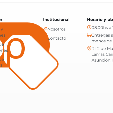
Paraguay: tecnología, hogar y más, con envíos gratis en
n
Institucional
Horario y ub
08:00hs a 
 y
Nosotros
nes
Entregas s
Contacto
menos de 
 de
R.I.2 de Ma
ones
Lamas Car
 de
Asunción,
d