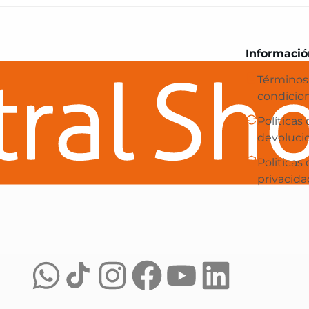
Central Shop es tu e-commerce en 
Informació
Términos
condicio
Políticas
devoluci
Politicas
privacida