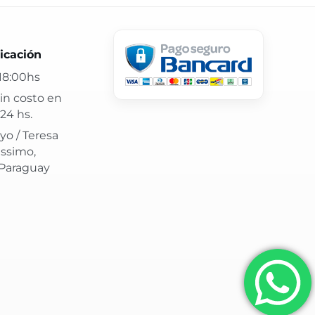
 24 hs y atención confiable.
icación
18:00hs
in costo en
24 hs.
yo / Teresa
issimo,
 Paraguay