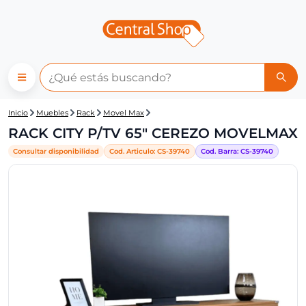
Central Shop: RACK CITY P/
Inicio
Muebles
Rack
Movel Max
RACK CITY P/TV 65" CEREZO MOVELMAX
Consultar disponibilidad
Cod. Articulo:
CS-
39740
Cod. Barra:
CS-
39740