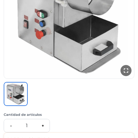
Cantidad de artículos
1
-
+