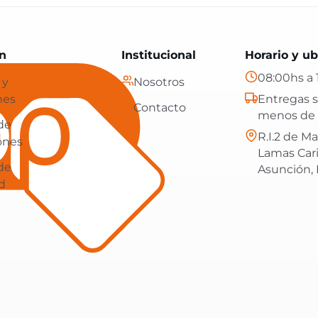
Paraguay: tecnología, hogar y más, con envíos gratis en
n
Institucional
Horario y ub
08:00hs a 
 y
Nosotros
nes
Entregas s
Contacto
menos de 
 de
R.I.2 de Ma
ones
Lamas Car
 de
Asunción,
d