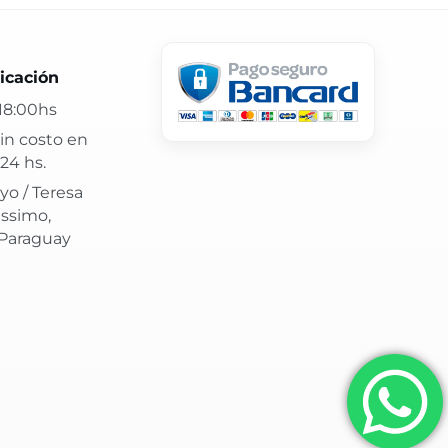
 24 hs y atención confiable.
icación
18:00hs
in costo en
24 hs.
yo / Teresa
issimo,
 Paraguay