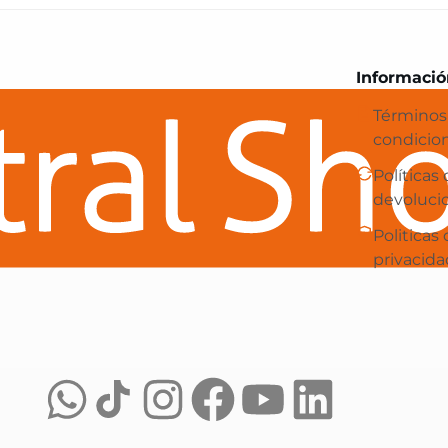
Central Shop es tu e-commerce en 
Informació
Términos
condicio
Políticas
devoluci
Politicas
privacida