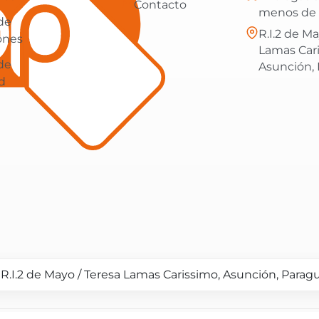
Contacto
menos de 
 de
R.I.2 de Ma
ones
Lamas Car
 de
Asunción,
d
R.I.2 de Mayo / Teresa Lamas Carissimo, Asunción, Parag