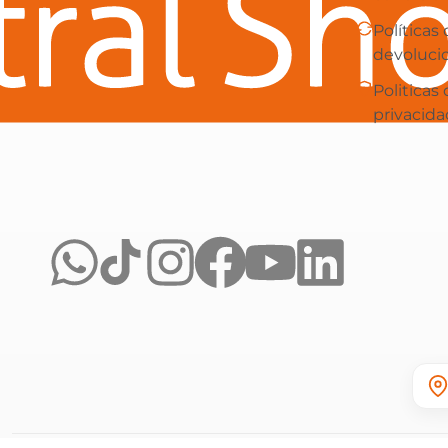
Políticas
devoluci
Politicas
privacida