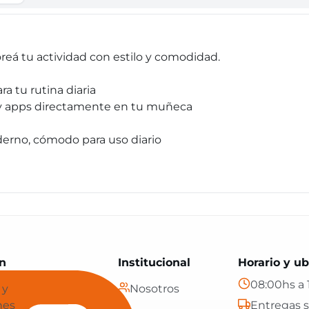
eá tu actividad con estilo y comodidad.
ra tu rutina diaria
s y apps directamente en tu muñeca
derno, cómodo para uso diario
Paraguay: tecnología, hogar y más, con envíos gratis en
n
Institucional
Horario y ub
08:00hs a 
 y
Nosotros
nes
Entregas s