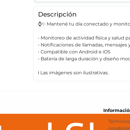
Descripción
⌚✨ Mantené tu día conectado y monitor
• Monitoreo de actividad física y salud pa
• Notificaciones de llamadas, mensaje
• Compatible con Android e iOS
• Batería de larga duración y diseño mo
ℹ️ Las imágenes son ilustrativas.
Central Shop es tu e-commerce en 
Informació
Términos
condicio