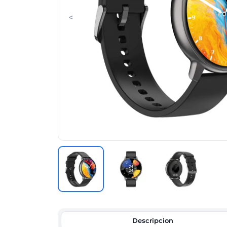
<
Descripcion