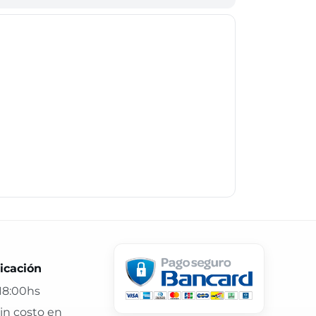
 24 hs y atención confiable.
icación
18:00hs
in costo en