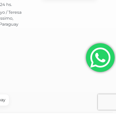
24 hs.
yo / Teresa
issimo,
 Paraguay
uay