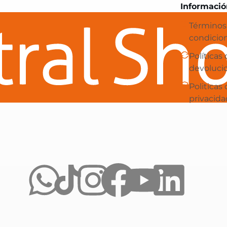
Central Shop es tu e-commerce en 
Informació
Términos
condicio
Políticas
devoluci
Politicas
privacida