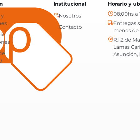
Paraguay: tecnología, hogar y más, con envíos gratis en
n
Institucional
Horario y ub
08:00hs a 
 y
Nosotros
nes
Entregas s
Contacto
menos de 
 de
R.I.2 de Ma
ones
Lamas Car
 de
Asunción,
d