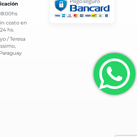
 24 hs y atención confiable.
icación
18:00hs
in costo en
24 hs.
yo / Teresa
issimo,
 Paraguay