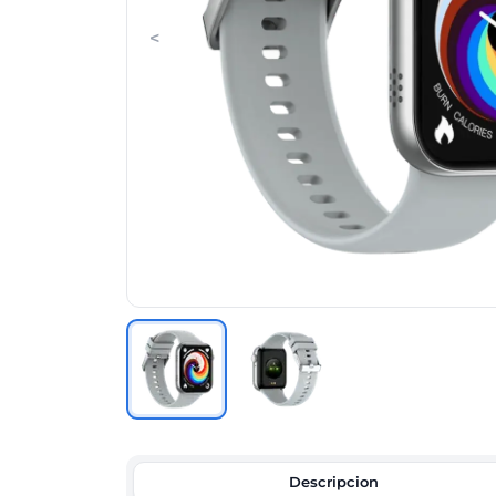
<
Descripcion