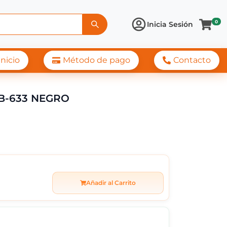
0
Inicia Sesión
Inicio
Método de pago
Contacto
TEADO +AURICULAR K
B-633 NEGRO
Añadir al Carrito