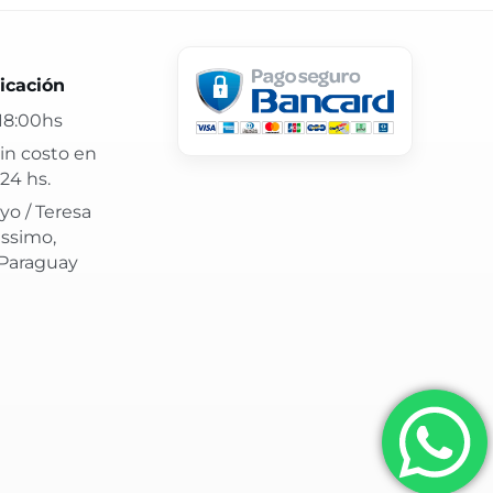
 24 hs y atención confiable.
icación
18:00hs
in costo en
24 hs.
yo / Teresa
issimo,
 Paraguay