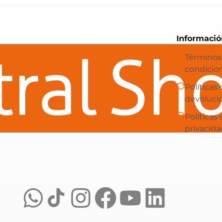
Central Shop es tu e-commerce en 
Informació
Términos
condicio
Políticas
devoluci
Politicas
privacida