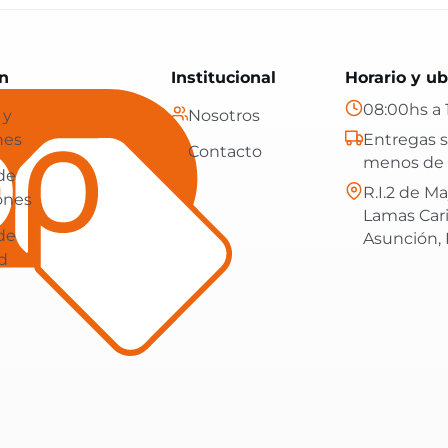
Paraguay: tecnología, hogar y más, con envíos gratis en
n
Institucional
Horario y ub
08:00hs a 
 y
Nosotros
nes
Entregas s
Contacto
menos de 
 de
R.I.2 de Ma
ones
Lamas Car
 de
Asunción,
d