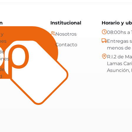
Paraguay: tecnología, hogar y más, con envíos gratis en
n
Institucional
Horario y ub
08:00hs a 
 y
Nosotros
nes
Entregas s
Contacto
menos de 
 de
R.I.2 de Ma
ones
Lamas Car
 de
Asunción,
d