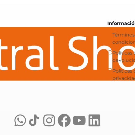
Central Shop es tu e-commerce en 
Informació
Términos
condicio
Políticas
devoluci
Politicas
privacida