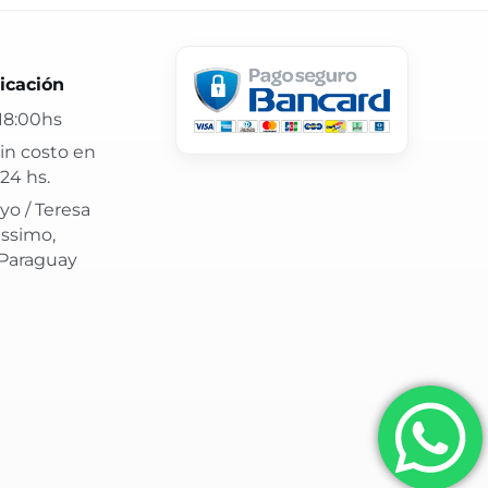
 24 hs y atención confiable.
icación
18:00hs
in costo en
24 hs.
yo / Teresa
issimo,
 Paraguay