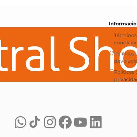
Central Shop es tu e-commerce en 
Informació
Términos
condicio
Políticas
devoluci
Politicas
privacida