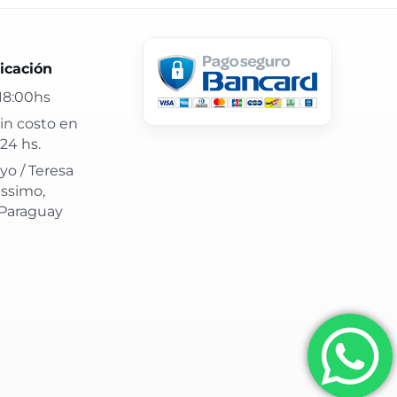
 24 hs y atención confiable.
icación
18:00hs
in costo en
24 hs.
yo / Teresa
issimo,
 Paraguay