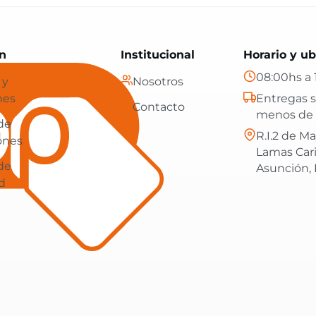
Paraguay: tecnología, hogar y más, con envíos gratis en
n
Institucional
Horario y ub
08:00hs a 
 y
Nosotros
nes
Entregas s
Contacto
menos de 
 de
R.I.2 de Ma
ones
Lamas Car
 de
Asunción,
d