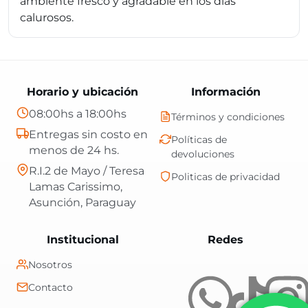
ambiente fresco y agradable en los días
calurosos.
Horario y ubicación
Información
08:00hs a 18:00hs
Términos y condiciones
Entregas sin costo en
Políticas de
menos de 24 hs.
devoluciones
R.I.2 de Mayo / Teresa
Politicas de privacidad
Lamas Carissimo,
Asunción, Paraguay
Central Shop es t
Institucional
Redes
Nosotros
Contacto