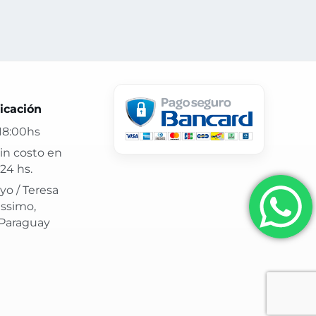
 24 hs y atención confiable.
icación
18:00hs
in costo en
24 hs.
yo / Teresa
issimo,
 Paraguay