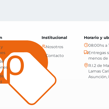
Paraguay: tecnología, hogar y más, con envíos gratis en
n
Institucional
Horario y ub
08:00hs a 
 y
Nosotros
nes
Entregas s
Contacto
menos de 
 de
R.I.2 de Ma
ones
Lamas Car
 de
Asunción,
d