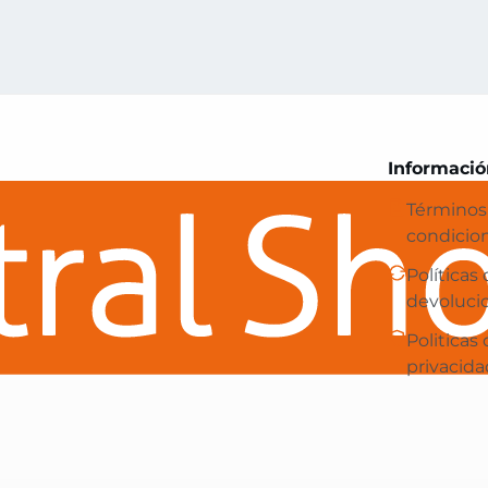
Central Shop es tu e-commerce en 
Informació
Términos
condicio
Políticas
devoluci
Politicas
privacida